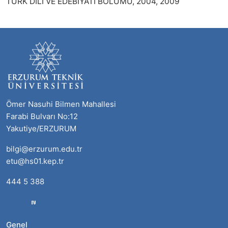
TÜRK DİLİ VE EDEBİYATI BÖLÜMÜ, 2004, 2009
Ömer Nasuhi Bilmen Mahallesi
Farabi Bulvarı No:12
Yakutiye/ERZURUM
bilgi@erzurum.edu.tr
etu@hs01.kep.tr
444 5 388
Genel