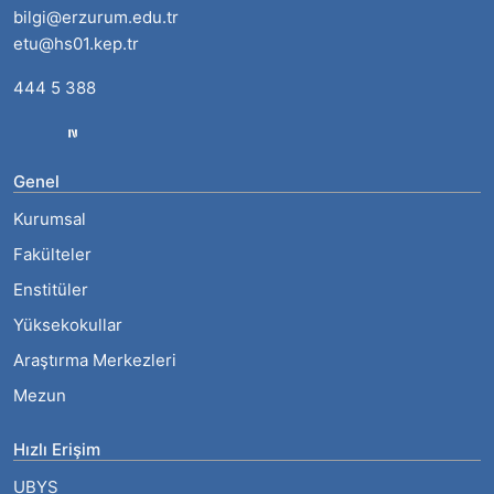
bilgi@erzurum.edu.tr
etu@hs01.kep.tr
444 5 388
Genel
Kurumsal
Fakülteler
Enstitüler
Yüksekokullar
Araştırma Merkezleri
Mezun
Hızlı Erişim
UBYS