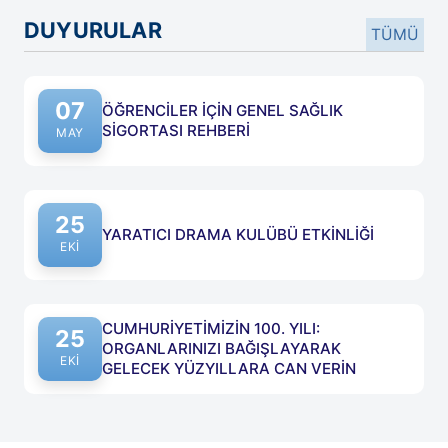
DUYURULAR
TÜMÜ
07
ÖĞRENCİLER İÇİN GENEL SAĞLIK
SİGORTASI REHBERİ
Yayın tarihi: 07 Mayıs 2026
MAY
25
YARATICI DRAMA KULÜBÜ ETKİNLİĞİ
Yayın tarihi: 25 Ekim 2023
EKI
CUMHURİYETİMİZİN 100. YILI:
25
ORGANLARINIZI BAĞIŞLAYARAK
Yayın tarihi: 25 Ekim 2023
EKI
GELECEK YÜZYILLARA CAN VERİN