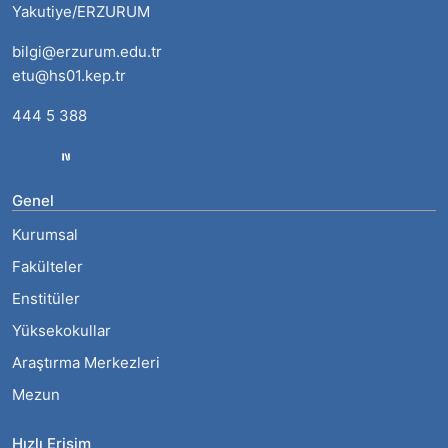
Yakutiye/ERZURUM
bilgi@erzurum.edu.tr
etu@hs01.kep.tr
444 5 388
Genel
Kurumsal
Fakülteler
Enstitüler
Yüksekokullar
Araştırma Merkezleri
Mezun
Hızlı Erişim