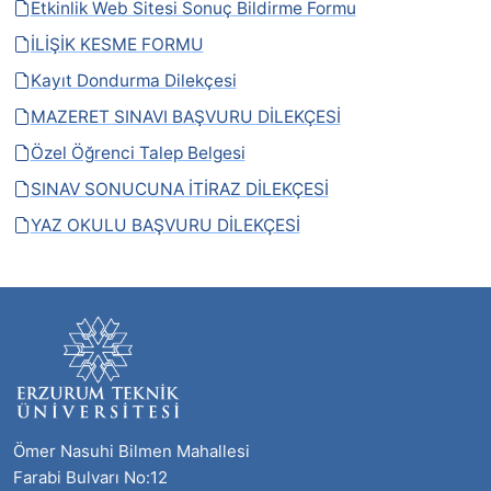
Etkinlik Web Sitesi Sonuç Bildirme Formu
İLİŞİK KESME FORMU
Kayıt Dondurma Dilekçesi
MAZERET SINAVI BAŞVURU DİLEKÇESİ
Özel Öğrenci Talep Belgesi
SINAV SONUCUNA İTİRAZ DİLEKÇESİ
YAZ OKULU BAŞVURU DİLEKÇESİ
Ömer Nasuhi Bilmen Mahallesi
Farabi Bulvarı No:12