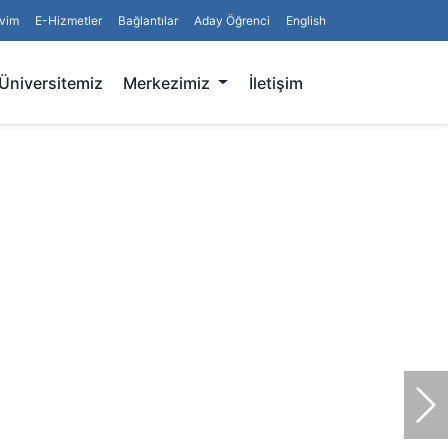
vim
E-Hizmetler
Bağlantılar
Aday Öğrenci
English
Arama
Üniversitemiz
Merkezimiz
İletişim
So