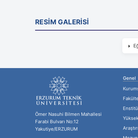
RESİM GALERİSİ
Eğ
Genel
Kurum
Fakült
Enstitü
Ömer Nasuhi Bilmen Mahallesi
Yüksek
Farabi Bulvarı No:12
Araştı
Yakutiye/ERZURUM
Mezun