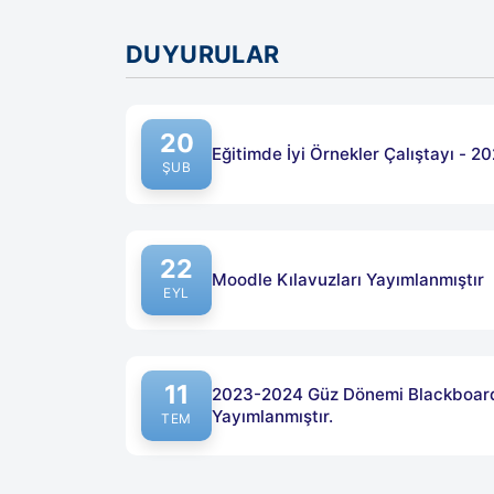
DUYURULAR
20
Eğitimde İyi Örnekler Çalıştayı - 2
Yayın tarihi: 20 Şubat 2025
ŞUB
22
Moodle Kılavuzları Yayımlanmıştır
Yayın tarihi: 22 Eylül 2024
EYL
11
2023-2024 Güz Dönemi Blackboard
Yayımlanmıştır.
Yayın tarihi: 11 Temmuz 2023
TEM