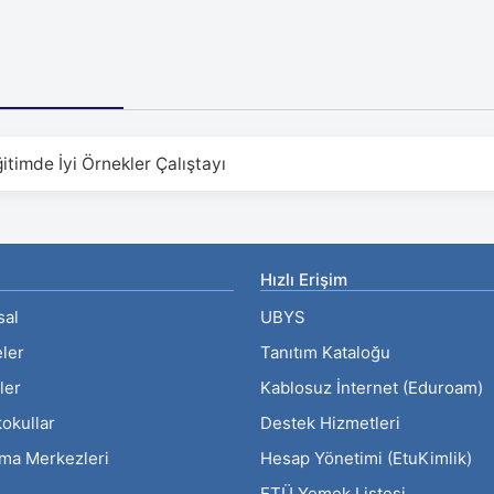
itimde İyi Örnekler Çalıştayı
Hızlı Erişim
sal
UBYS
eler
Tanıtım Kataloğu
ler
Kablosuz İnternet (Eduroam)
okullar
Destek Hizmetleri
rma Merkezleri
Hesap Yönetimi (EtuKimlik)
ETÜ Yemek Listesi