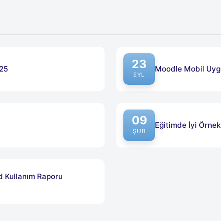
23
025
Moodle Mobil Uyg
Yayın tarihi: 23 Eylül 
EYL
09
Eğitimde İyi Örnek
Yayın tarihi: 09 Şubat
ŞUB
 Kullanım Raporu