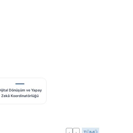
ijital Dönüşüm ve Yapay
Zekâ Koordinatörlüğü
TÜMÜ
‹
›