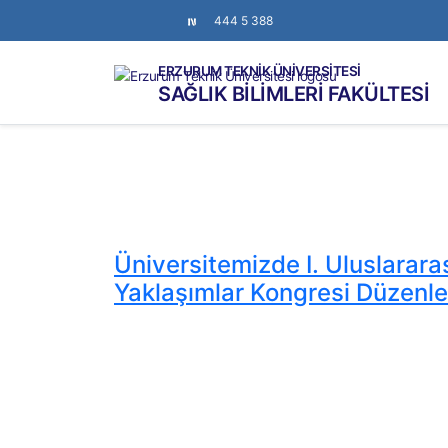
444 5 388
ERZURUM TEKNİK ÜNİVERSİTESİ
SAĞLIK BİLİMLERİ FAKÜLTESİ
Üniversitemizde I. Uluslararası
Yaklaşımlar Kongresi Düzenle