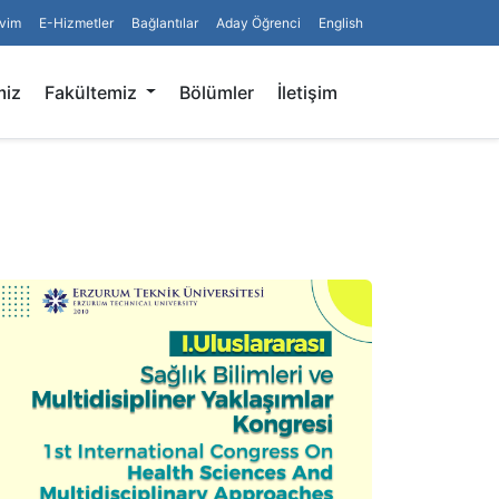
vim
E-Hizmetler
Bağlantılar
Aday Öğrenci
English
Arama
miz
Fakültemiz
Bölümler
İletişim