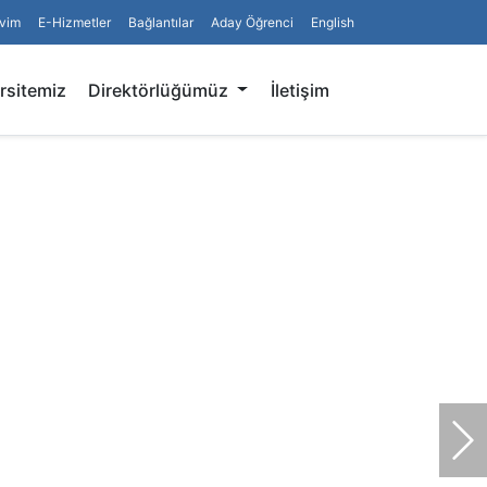
vim
E-Hizmetler
Bağlantılar
Aday Öğrenci
English
Arama
rsitemiz
Direktörlüğümüz
İletişim
So