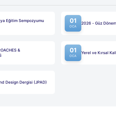
01
maya Eğitim Sempozyumu
2026 - Güz Dönemi
OCA
01
ROACHES &
Yerel ve Kırsal Ka
S
OCA
and Design Dergisi (JPAD)