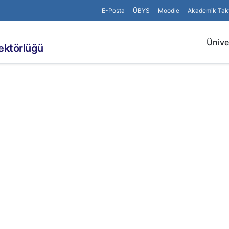
E-Posta
ÜBYS
Moodle
Akademik Tak
Ünive
rektörlüğü