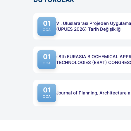
01
VI. Uluslararası Projeden Uygula
(UPUES 2026) Tarih Değişikliği
OCA
01
: 8th EURASIA BIOCHEMICAL APP
TECHNOLOGIES (EBAT) CONGRES
OCA
01
Journal of Planning, Architecture 
OCA