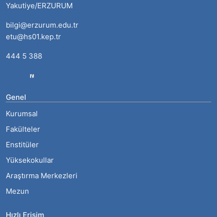
Yakutiye/ERZURUM
bilgi@erzurum.edu.tr
etu@hs01.kep.tr
444 5 388
Genel
Kurumsal
Fakülteler
Enstitüler
Yüksekokullar
Araştırma Merkezleri
Mezun
Hızlı Erişim