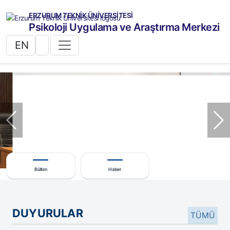
ERZURUM TEKNİK ÜNİVERSİTESİ
Psikoloji Uygulama ve Araştırma Merkezi
EN
Önceki
So
Bülten
Haber
DUYURULAR
TÜMÜ