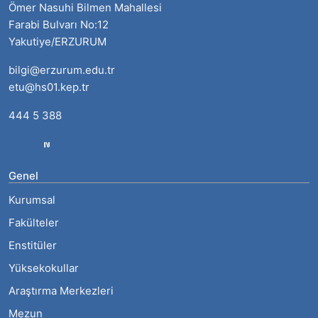
Ömer Nasuhi Bilmen Mahallesi
Farabi Bulvarı No:12
Yakutiye/ERZURUM
bilgi@erzurum.edu.tr
etu@hs01.kep.tr
444 5 388
Genel
Kurumsal
Fakülteler
Enstitüler
Yüksekokullar
Araştırma Merkezleri
Mezun