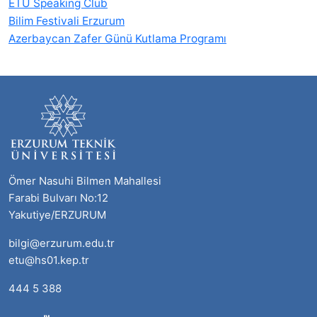
ETU Speaking Club
Bilim Festivali Erzurum
Azerbaycan Zafer Günü Kutlama Programı
Ömer Nasuhi Bilmen Mahallesi
Farabi Bulvarı No:12
Yakutiye/ERZURUM
bilgi@erzurum.edu.tr
etu@hs01.kep.tr
444 5 388