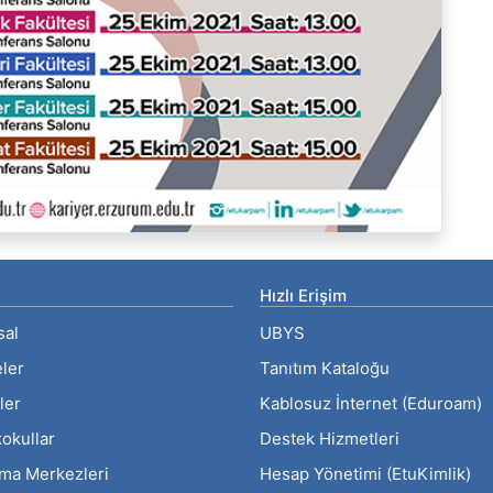
Hızlı Erişim
sal
UBYS
eler
Tanıtım Kataloğu
ler
Kablosuz İnternet (Eduroam)
okullar
Destek Hizmetleri
rma Merkezleri
Hesap Yönetimi (EtuKimlik)