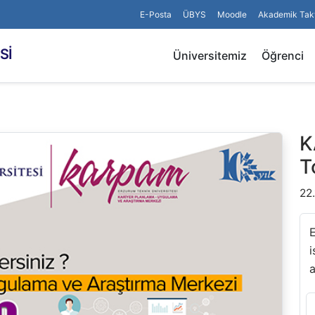
E-Posta
ÜBYS
Moodle
Akademik Tak
Sİ
Üniversitemiz
Öğrenci
K
T
22
E
i
a