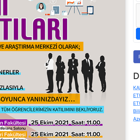
D
KA
ET
ET
Bil
Az