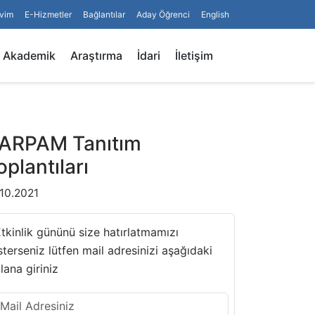
vim
E-Hizmetler
Bağlantılar
Aday Öğrenci
English
Arama
Akademik
Araştırma
İdari
İletişim
ARPAM Tanıtım
oplantıları
.10.2021
tkinlik gününü size hatırlatmamızı
sterseniz lütfen mail adresinizi aşağıdaki
lana giriniz