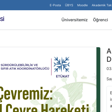
E-Posta
ÜBYS
Moodle
Akademik Tak
Sİ
Üniversitemiz
Öğrenci
A
D
03
Sağ
E
i
a