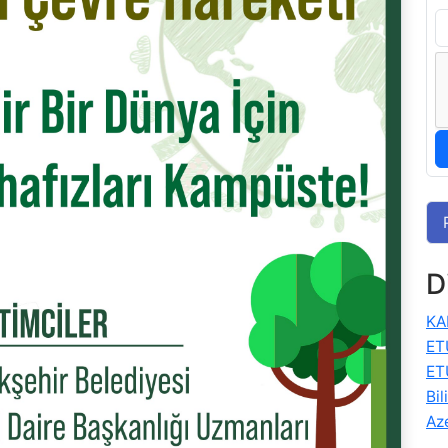
D
KA
ET
ET
Bil
Az