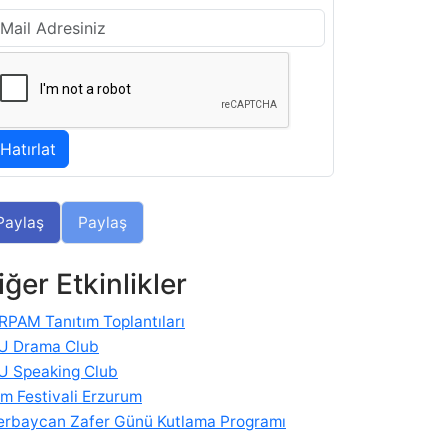
Paylaş
Paylaş
iğer Etkinlikler
RPAM Tanıtım Toplantıları
U Drama Club
U Speaking Club
im Festivali Erzurum
erbaycan Zafer Günü Kutlama Programı