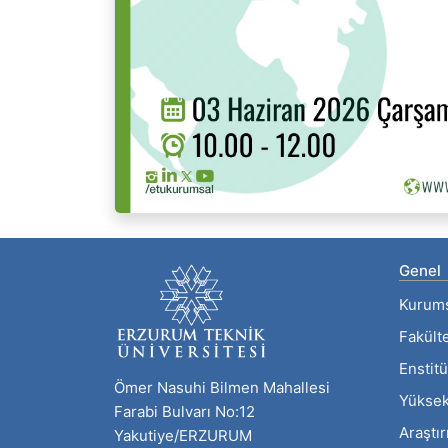
Genel
Kurum
Fakült
Enstitü
Ömer Nasuhi Bilmen Mahallesi
Yüksek
Farabi Bulvarı No:12
Araştı
Yakutiye/ERZURUM