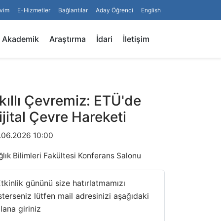
vim
E-Hizmetler
Bağlantılar
Aday Öğrenci
English
Arama
Akademik
Araştırma
İdari
İletişim
kıllı Çevremiz: ETÜ'de
ijital Çevre Hareketi
.06.2026 10:00
lık Bilimleri Fakültesi Konferans Salonu
tkinlik gününü size hatırlatmamızı
sterseniz lütfen mail adresinizi aşağıdaki
lana giriniz