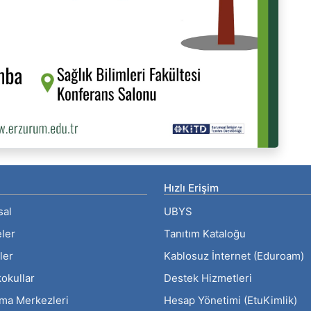
Hızlı Erişim
sal
UBYS
eler
Tanıtım Kataloğu
ler
Kablosuz İnternet (Eduroam)
okullar
Destek Hizmetleri
rma Merkezleri
Hesap Yönetimi (EtuKimlik)