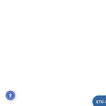
ETÜ
A