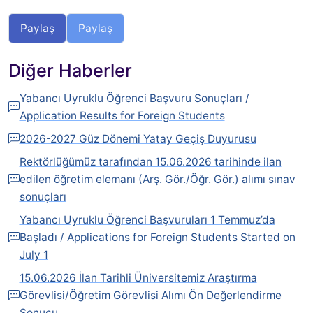
Paylaş
Paylaş
Diğer Haberler
Yabancı Uyruklu Öğrenci Başvuru Sonuçları /
Application Results for Foreign Students
2026-2027 Güz Dönemi Yatay Geçiş Duyurusu
Rektörlüğümüz tarafından 15.06.2026 tarihinde ilan
edilen öğretim elemanı (Arş. Gör./Öğr. Gör.) alımı sınav
sonuçları
Yabancı Uyruklu Öğrenci Başvuruları 1 Temmuz’da
Başladı / Applications for Foreign Students Started on
July 1
15.06.2026 İlan Tarihli Üniversitemiz Araştırma
Görevlisi/Öğretim Görevlisi Alımı Ön Değerlendirme
Sonucu