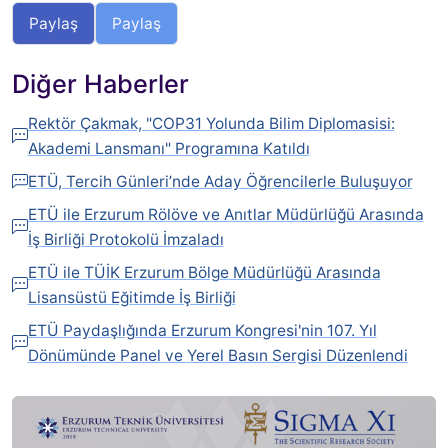
Paylaş
Paylaş
Diğer Haberler
Rektör Çakmak, "COP31 Yolunda Bilim Diplomasisi:
Akademi Lansmanı" Programına Katıldı
ETÜ, Tercih Günleri’nde Aday Öğrencilerle Buluşuyor
ETÜ ile Erzurum Rölöve ve Anıtlar Müdürlüğü Arasında
İş Birliği Protokolü İmzaladı
ETÜ ile TÜİK Erzurum Bölge Müdürlüğü Arasında
Lisansüstü Eğitimde İş Birliği
ETÜ Paydaşlığında Erzurum Kongresi'nin 107. Yıl
Dönümünde Panel ve Yerel Basın Sergisi Düzenlendi