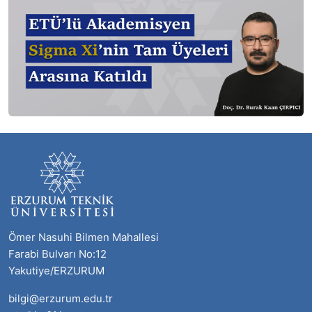
Ömer Nasuhi Bilmen Mahallesi
Farabi Bulvarı No:12
Yakutiye/ERZURUM
bilgi@erzurum.edu.tr