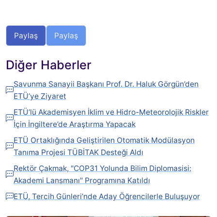
Paylaş
Paylaş
Diğer Haberler
Savunma Sanayii Başkanı Prof. Dr. Haluk Görgün’den
ETÜ’ye Ziyaret
ETÜ’lü Akademisyen İklim ve Hidro-Meteorolojik Riskler
İçin İngiltere’de Araştırma Yapacak
ETÜ Ortaklığında Geliştirilen Otomatik Modülasyon
Tanıma Projesi TÜBİTAK Desteği Aldı
Rektör Çakmak, "COP31 Yolunda Bilim Diplomasisi:
Akademi Lansmanı" Programına Katıldı
ETÜ, Tercih Günleri’nde Aday Öğrencilerle Buluşuyor