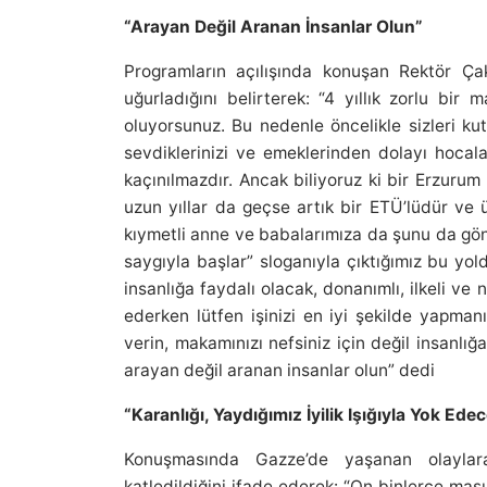
“Arayan Değil Aranan İnsanlar Olun”
Programların açılışında konuşan Rektör Ç
uğurladığını belirterek: “4 yıllık zorlu bi
oluyorsunuz. Bu nedenle öncelikle sizleri ku
sevdiklerinizi ve emeklerinden dolayı hocala
kaçınılmazdır. Ancak biliyoruz ki bir Erzuru
uzun yıllar da geçse artık bir ETÜ’lüdür ve ü
kıymetli anne ve babalarımıza da şunu da gönü
saygıyla başlar” sloganıyla çıktığımız bu yol
insanlığa faydalı olacak, donanımlı, ilkeli ve n
ederken lütfen işinizi en iyi şekilde yapman
verin, makamınızı nefsiniz için değil insanlığa
arayan değil aranan insanlar olun” dedi
“Karanlığı, Yaydığımız İyilik Işığıyla Yok Ede
Konuşmasında Gazze’de yaşanan olaylar
katledildiğini ifade ederek: “On binlerce m