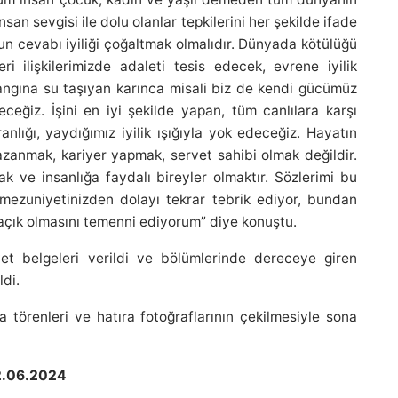
an sevgisi ile dolu olanlar tepkilerini her şekilde ifade
un cevabı iyiliği çoğaltmak olmalıdır. Dünyada kötülüğü
i ilişkilerimizde adaleti tesis edecek, evrene iyilik
angına su taşıyan karınca misali biz de kendi gücümüz
eğiz. İşini en iyi şekilde yapan, tüm canlılara karşı
anlığı, yaydığımız iyilik ışığıyla yok edeceğiz. Hayatın
kazanmak, kariyer yapmak, servet sahibi olmak değildir.
k ve insanlığa faydalı bireyler olmaktır. Sözlerimi bu
mezuniyetinizden dolayı tekrar tebrik ediyor, bundan
açık olmasını temenni ediyorum” diye konuştu.
et belgeleri verildi ve bölümlerinde dereceye giren
ldi.
 törenleri ve hatıra fotoğraflarının çekilmesiyle sona
02.06.2024