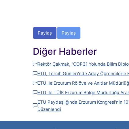
Paylaş
Paylaş
Diğer Haberler
Rektör Çakmak, "COP31 Yolunda Bilim Diplo
ETÜ, Tercih Günleri’nde Aday Öğrencilerle 
ETÜ ile Erzurum Rölöve ve Anıtlar Müdürlüğü
ETÜ ile TÜİK Erzurum Bölge Müdürlüğü Arası
ETÜ Paydaşlığında Erzurum Kongresi'nin 107
Düzenlendi