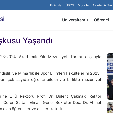
E-Posta
ÜBYS
Moodle
Akademik Tak
Sİ
Üniversitemiz
Öğrenci
şkusu Yaşandı
023-2024 Akademik Yılı Mezuniyet Töreni coşkuyla
ndislik ve Mimarlık ile Spor Bilimleri Fakültelerini 2023-
n çok sayıda öğrenci aileleriyle birlikte mezuniyet
rine ETÜ Rektörü Prof. Dr. Bülent Çakmak, Rektör
 Dr. Ceren Sultan Elmalı, Genel Sekreter Doç. Dr. Ahmet
olan öğrenciler ve aileleri katıldı.