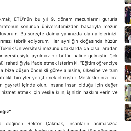
akmak, ETÜ’nün bu yıl 9. dönem mezunlarını gururla
r maratonun sonunda üniversitemizden başarıyla mezun
tluyorum. Bu süreçte daima yanınızda olan ailelerinizi,
rımızı tebrik ediyorum. Her ayrılığın doğasında hüzün
m Teknik Üniversitesi mezunu uzaklarda da olsa, aradan
niversitesiyle ayrılmaz bir bütün haline gelmiştir. Çok
l rahatlığıyla ifade etmek isterim ki, “Eğitim öğrenciye
da bize düşen öncelikli görev ailesine, ülkesine ve tüm
itelikli bireyler yetiştirmek olmuştur. Mesleklerinizi icra
ın gayreti içinde olun. İnsana insan olduğu için değer
 hizmet etmek için vesile kılın, işinizin hakkını verin ve
ceğiz”
a değinen Rektör Çakmak, insanların acımasızca
asum insan çocuk, kadın ve yaşlı demeden tüm dünyanın