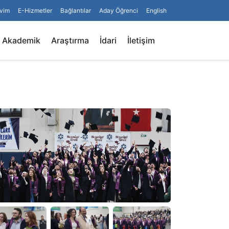
vim
E-Hizmetler
Bağlantılar
Aday Öğrenci
English
Arama
Akademik
Araştırma
İdari
İletişim