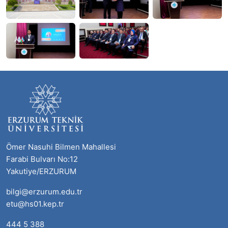
Ömer Nasuhi Bilmen Mahallesi
Farabi Bulvarı No:12
Yakutiye/ERZURUM
bilgi@erzurum.edu.tr
etu@hs01.kep.tr
444 5 388