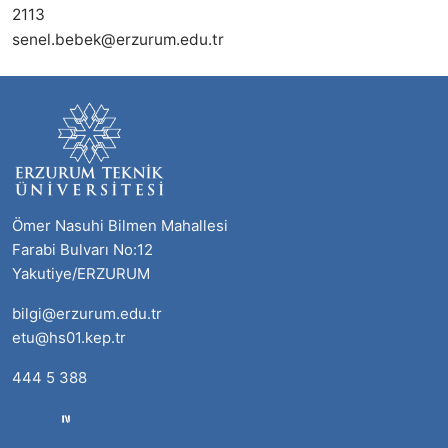
2113
senel.bebek@erzurum.edu.tr
Ömer Nasuhi Bilmen Mahallesi
Farabi Bulvarı No:12
Yakutiye/ERZURUM
bilgi@erzurum.edu.tr
etu@hs01.kep.tr
444 5 388