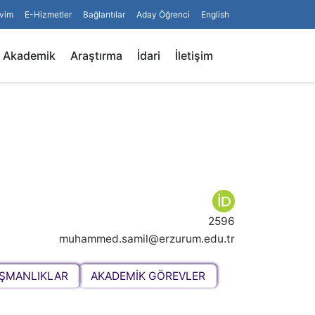
vim
E-Hizmetler
Bağlantılar
Aday Öğrenci
English
Arama
Akademik
Araştırma
İdari
İletişim
2596
muhammed.samil@erzurum.edu.tr
IŞMANLIKLAR
AKADEMİK GÖREVLER