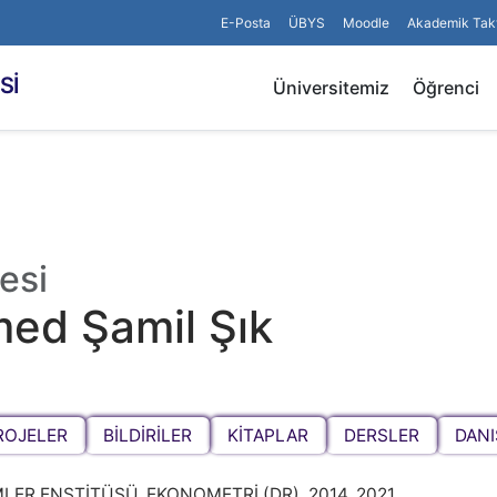
E-Posta
ÜBYS
Moodle
Akademik Tak
Sİ
Üniversitemiz
Öğrenci
esi
d Şamil Şık
ROJELER
BİLDİRİLER
KİTAPLAR
DERSLER
DAN
LER ENSTİTÜSÜ, EKONOMETRİ (DR), 2014, 2021