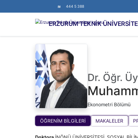
444 5 388
ERZURUM TEKNİK ÜNİVERSİTE
Dr. Öğr. Üy
Muhamme
Ekonometri Bölümü
ÖĞRENİM BİLGİLERİ
MAKALELER
P
Doktora
İNÖNÜ ÜNİVERSİTESİ, SOSYAL BİLİM