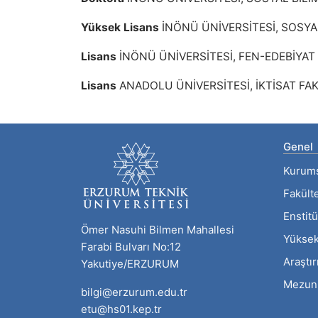
Yüksek Lisans
İNÖNÜ ÜNİVERSİTESİ, SOSYAL
Lisans
İNÖNÜ ÜNİVERSİTESİ, FEN-EDEBİYAT
Lisans
ANADOLU ÜNİVERSİTESİ, İKTİSAT FAK
Genel
Kurum
Fakült
Enstitü
Ömer Nasuhi Bilmen Mahallesi
Yüksek
Farabi Bulvarı No:12
Araştı
Yakutiye/ERZURUM
Mezun
bilgi@erzurum.edu.tr
etu@hs01.kep.tr