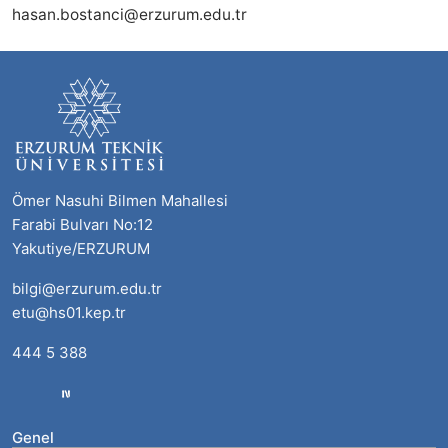
hasan.bostanci@erzurum.edu.tr
Ömer Nasuhi Bilmen Mahallesi
Farabi Bulvarı No:12
Yakutiye/ERZURUM
bilgi@erzurum.edu.tr
etu@hs01.kep.tr
444 5 388
Genel