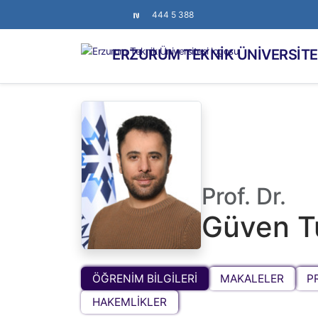
444 5 388
ERZURUM TEKNİK ÜNİVERSİTE
Prof. Dr.
Güven T
ÖĞRENİM BİLGİLERİ
MAKALELER
P
HAKEMLİKLER