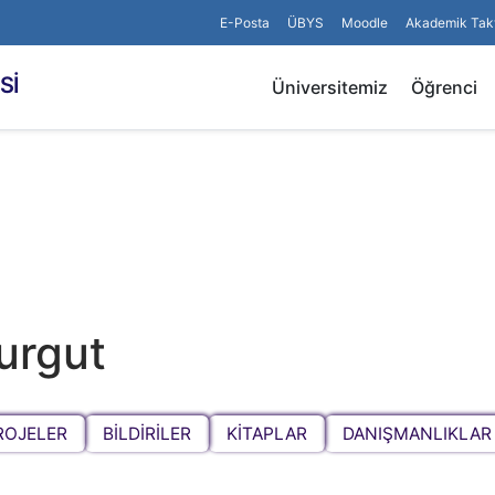
E-Posta
ÜBYS
Moodle
Akademik Tak
Sİ
Üniversitemiz
Öğrenci
urgut
ROJELER
BİLDİRİLER
KİTAPLAR
DANIŞMANLIKLAR