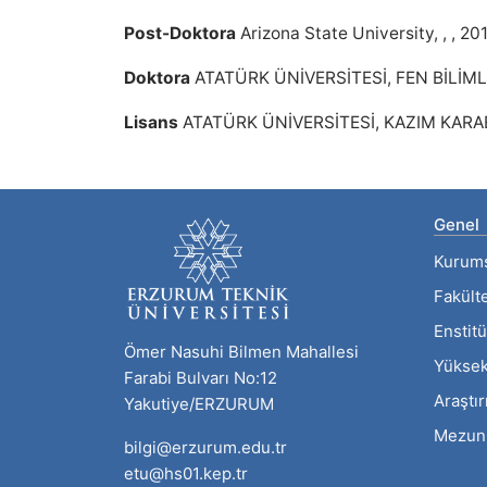
Post-Doktora
Arizona State University, , , 20
Doktora
ATATÜRK ÜNİVERSİTESİ, FEN BİLİMLE
Lisans
ATATÜRK ÜNİVERSİTESİ, KAZIM KARA
Genel
Kurum
Fakült
Enstitü
Ömer Nasuhi Bilmen Mahallesi
Yüksek
Farabi Bulvarı No:12
Araştı
Yakutiye/ERZURUM
Mezun
bilgi@erzurum.edu.tr
etu@hs01.kep.tr