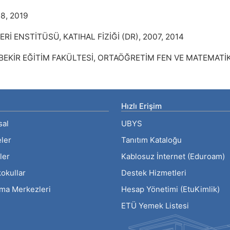
18, 2019
Rİ ENSTİTÜSÜ, KATIHAL FİZİĞİ (DR), 2007, 2014
BEKİR EĞİTİM FAKÜLTESİ, ORTAÖĞRETİM FEN VE MATEMATİK
Hızlı Erişim
sal
UBYS
eler
Tanıtım Kataloğu
ler
Kablosuz İnternet (Eduroam)
okullar
Destek Hizmetleri
rma Merkezleri
Hesap Yönetimi (EtuKimlik)
ETÜ Yemek Listesi