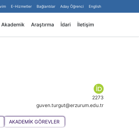
vim
E-Hizmetler
Bağlantılar
Aday Öğrenci
English
Arama
Akademik
Araştırma
İdari
İletişim
2273
guven.turgut@erzurum.edu.tr
AKADEMİK GÖREVLER