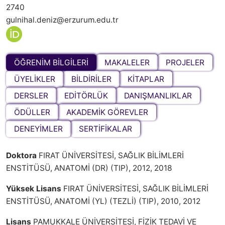
2740
gulnihal.deniz@erzurum.edu.tr
ÖĞRENİM BİLGİLERİ
MAKALELER
PROJELER
ÜYELİKLER
BİLDİRİLER
KİTAPLAR
DERSLER
EDİTÖRLÜK
DANIŞMANLIKLAR
ÖDÜLLER
AKADEMİK GÖREVLER
DENEYİMLER
SERTİFİKALAR
Doktora
FIRAT ÜNİVERSİTESİ, SAĞLIK BİLİMLERİ
ENSTİTÜSÜ, ANATOMİ (DR) (TIP), 2012, 2018
Yüksek Lisans
FIRAT ÜNİVERSİTESİ, SAĞLIK BİLİMLERİ
ENSTİTÜSÜ, ANATOMİ (YL) (TEZLİ) (TIP), 2010, 2012
Lisans
PAMUKKALE ÜNİVERSİTESİ, FİZİK TEDAVİ VE