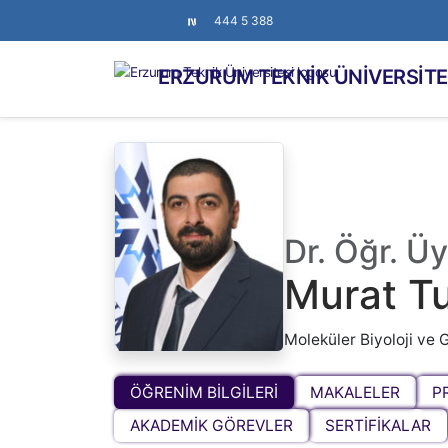
444 5 388
ERZURUM TEKNİK ÜNİVERSİTE
Dr. Öğr. Üy
Murat T
Moleküler Biyoloji ve
ÖĞRENİM BİLGİLERİ
MAKALELER
P
AKADEMİK GÖREVLER
SERTİFİKALAR