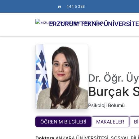
444 5 388
ERZURUM TEKNİK ÜNİVERSİTE
Dr. Öğr. Üy
Burçak 
Psikoloji Bölümü
ÖĞRENİM BİLGİLERİ
MAKALELER
Bİ
Doktora
ANKARA ÜNİVERSİTESİ, SOSYAL BİLİ