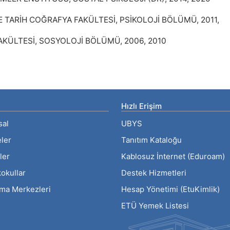
E TARİH COĞRAFYA FAKÜLTESİ, PSİKOLOJİ BÖLÜMÜ, 2011,
AKÜLTESİ, SOSYOLOJİ BÖLÜMÜ, 2006, 2010
Hızlı Erişim
sal
UBYS
eler
Tanıtım Kataloğu
ler
Kablosuz İnternet (Eduroam)
okullar
Destek Hizmetleri
rma Merkezleri
Hesap Yönetimi (EtuKimlik)
ETÜ Yemek Listesi