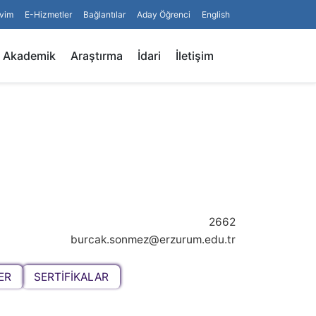
vim
E-Hizmetler
Bağlantılar
Aday Öğrenci
English
Arama
Akademik
Araştırma
İdari
İletişim
2662
burcak.sonmez@erzurum.edu.tr
ER
SERTİFİKALAR