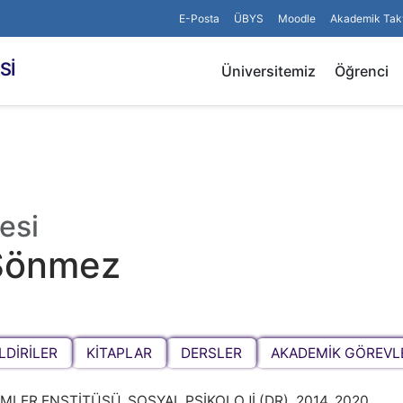
E-Posta
ÜBYS
Moodle
Akademik Tak
Sİ
Üniversitemiz
Öğrenci
esi
Sönmez
LDİRİLER
KİTAPLAR
DERSLER
AKADEMİK GÖREVL
MLER ENSTİTÜSÜ, SOSYAL PSİKOLOJİ (DR), 2014, 2020