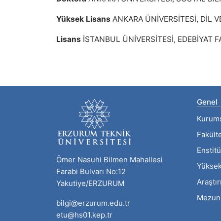
Yüksek Lisans
ANKARA ÜNİVERSİTESİ, DİL V
Lisans
İSTANBUL ÜNİVERSİTESİ, EDEBİYAT F
Genel
Kurum
Fakült
Enstitü
Ömer Nasuhi Bilmen Mahallesi
Yüksek
Farabi Bulvarı No:12
Araştı
Yakutiye/ERZURUM
Mezun
bilgi@erzurum.edu.tr
etu@hs01.kep.tr