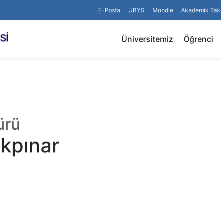
E-Posta
ÜBYS
Moodle
Akademik Tak
Sİ
Üniversitemiz
Öğrenci
ürü
kpınar