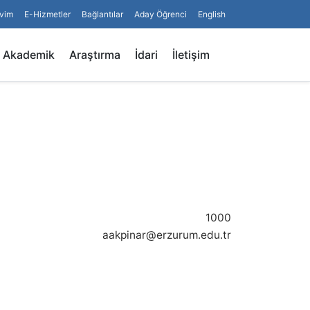
vim
E-Hizmetler
Bağlantılar
Aday Öğrenci
English
Arama
Akademik
Araştırma
İdari
İletişim
1000
aakpinar@erzurum.edu.tr