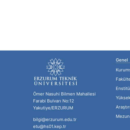
Genel
Kurum
Fakült
Enstitü
Ömer Nasuhi Bilmen Mahallesi
Yüksek
Farabi Bulvarı No:12
Araştı
Yakutiye/ERZURUM
Mezun
bilgi@erzurum.edu.tr
etu@hs01.kep.tr