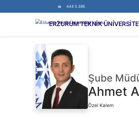
444 5 388
ERZURUM TEKNİK ÜNİVERSİTE
Şube Müd
Ahmet A
Özel Kalem