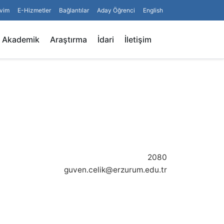
vim
E-Hizmetler
Bağlantılar
Aday Öğrenci
English
Arama
Akademik
Araştırma
İdari
İletişim
2080
guven.celik@erzurum.edu.tr