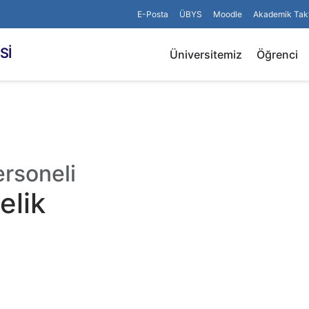
E-Posta
ÜBYS
Moodle
Akademik Tak
Sİ
Üniversitemiz
Öğrenci
ersoneli
elik