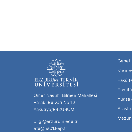
Genel
Kurum
Fakült
Enstitü
Ömer Nasuhi Bilmen Mahallesi
Yüksek
Farabi Bulvarı No:12
Araştı
Yakutiye/ERZURUM
Mezun
bilgi@erzurum.edu.tr
etu@hs01.kep.tr