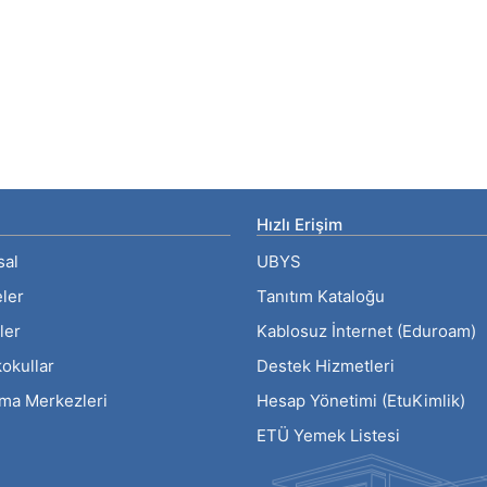
Hızlı Erişim
sal
UBYS
eler
Tanıtım Kataloğu
ler
Kablosuz İnternet (Eduroam)
okullar
Destek Hizmetleri
rma Merkezleri
Hesap Yönetimi (EtuKimlik)
ETÜ Yemek Listesi