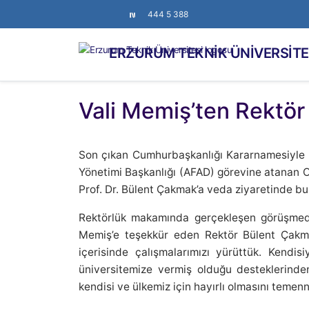
444 5 388
ERZURUM TEKNİK ÜNİVERSİTE
Vali Memiş’ten Rektör
Son çıkan Cumhurbaşkanlığı Kararnamesiyle E
Yönetimi Başkanlığı (AFAD) görevine atanan 
Prof. Dr. Bülent Çakmak’a veda ziyaretinde bu
Rektörlük makamında gerçekleşen görüşmed
Memiş’e teşekkür eden Rektör Bülent Çakmak
içerisinde çalışmalarımızı yürüttük. Kendi
üniversitemize vermiş olduğu desteklerinde
kendisi ve ülkemiz için hayırlı olmasını temen