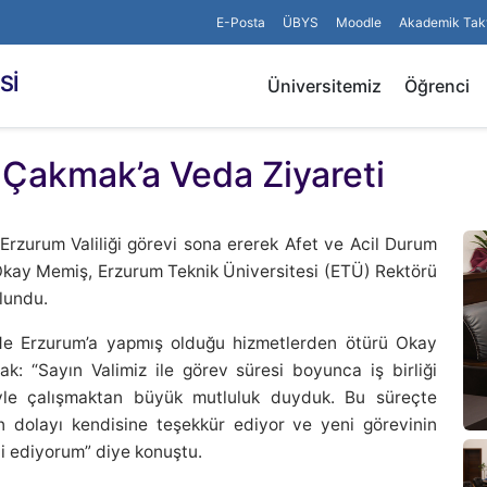
E-Posta
ÜBYS
Moodle
Akademik Tak
Sİ
Üniversitemiz
Öğrenci
 Çakmak’a Veda Ziyareti
rzurum Valiliği görevi sona ererek Afet ve Acil Durum
Okay Memiş, Erzurum Teknik Üniversitesi (ETÜ) Rektörü
lundu.
e Erzurum’a yapmış olduğu hizmetlerden ötürü Okay
: “Sayın Valimiz ile görev süresi boyunca iş birliği
siyle çalışmaktan büyük mutluluk duyduk. Bu süreçte
n dolayı kendisine teşekkür ediyor ve yeni görevinin
ni ediyorum” diye konuştu.