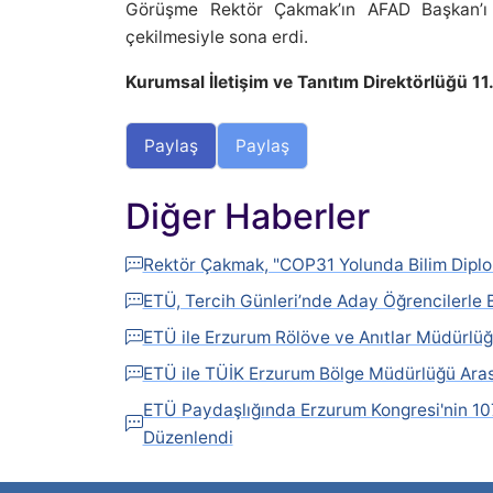
Görüşme Rektör Çakmak’ın AFAD Başkan’ı 
çekilmesiyle sona erdi.
Kurumsal İletişim ve Tanıtım Direktörlüğü 1
Paylaş
Paylaş
Diğer Haberler
Rektör Çakmak, "COP31 Yolunda Bilim Diplo
ETÜ, Tercih Günleri’nde Aday Öğrencilerle 
ETÜ ile Erzurum Rölöve ve Anıtlar Müdürlüğü
ETÜ ile TÜİK Erzurum Bölge Müdürlüğü Arası
ETÜ Paydaşlığında Erzurum Kongresi'nin 107
Düzenlendi