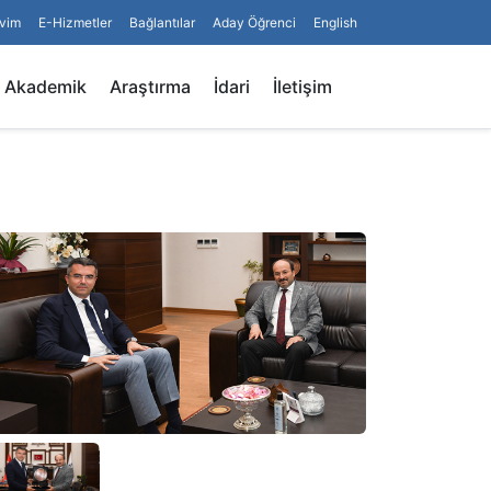
vim
E-Hizmetler
Bağlantılar
Aday Öğrenci
English
Arama
Akademik
Araştırma
İdari
İletişim