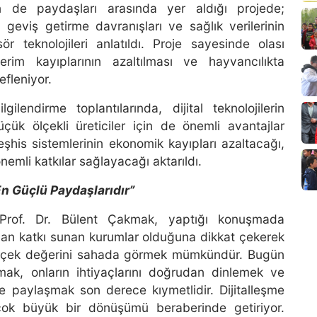
nin de paydaşları arasında yer aldığı projede;
i, geviş getirme davranışları ve sağlık verilerinin
r teknolojileri anlatıldı. Proje sayesinde olası
erim kayıplarının azaltılması ve hayvancılıkta
efleniyor.
gilendirme toplantılarında, dijital teknolojilerin
üçük ölçekli üreticiler için de önemli avantajlar
eşhis sistemlerinin ekonomik kayıpları azaltacağı,
nemli katkılar sağlayacağı aktarıldı.
n Güçlü Paydaşlarıdır”
 Prof. Dr. Bülent Çakmak, yaptığı konuşmada
udan katkı sunan kurumlar olduğuna dikkat çekerek
 gerçek değerini sahada görmek mümkündür. Bugün
ak, onların ihtiyaçlarını doğrudan dinlemek ve
ilde paylaşmak son derece kıymetlidir. Dijitalleşme
çok büyük bir dönüşümü beraberinde getiriyor.