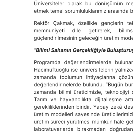
Üniversiteler olarak bu dönüşümün mer
etmek temel sorumluluklarımız arasında b
Rektör Çakmak, özellikle gençlerin tek
memnuniyeti dile getirerek, bilims
güçlendirilmesinin geleceğin üretim model
“Bilimi Sahanın Gerçekliğiyle Buluştur
Programda değerlendirmelerde bulunan
Hacımüftüoğlu ise üniversitelerin yalnız
zamanda toplumun ihtiyaçlarına çözüm
değerlendirmelerde bulundu: “Bugün burad
zamanda bilimi üreticimizle, teknolojiyi
Tarım ve hayvancılıkta dijitalleşme artı
gerekliliklerinden biridir. Yapay zekâ dest
üretim modelleri sayesinde üreticilerimi
üretim süreci yürütmesi mümkün hale geli
laboratuvarlarda bırakmadan doğruda