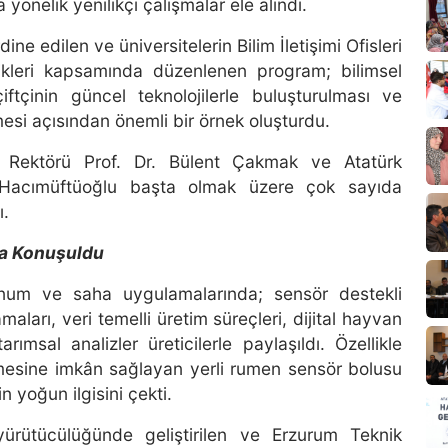
 yönelik yenilikçi çalışmalar ele alındı.
e edilen ve üniversitelerin Bilim İletişimi Ofisleri
likleri kapsamında düzenlenen program; bilimsel
ftçinin güncel teknolojilerle buluşturulması ve
lmesi açısından önemli bir örnek oluşturdu.
i Rektörü Prof. Dr. Bülent Çakmak ve Atatürk
t Hacımüftüoğlu başta olmak üzere çok sayıda
ı.
da Konuşuldu
sunum ve saha uygulamalarında; sensör destekli
maları, veri temelli üretim süreçleri, dijital hayvan
ımsal analizler üreticilerle paylaşıldı. Özellikle
ilmesine imkân sağlayan yerli rumen sensör bolusu
nin yoğun ilgisini çekti.
yürütücülüğünde geliştirilen ve Erzurum Teknik