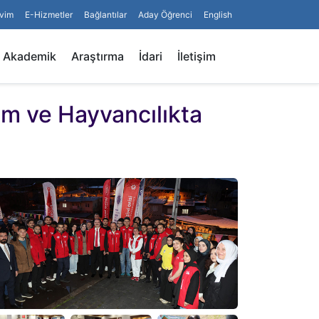
vim
E-Hizmetler
Bağlantılar
Aday Öğrenci
English
Arama
Akademik
Araştırma
İdari
İletişim
ım ve Hayvancılıkta