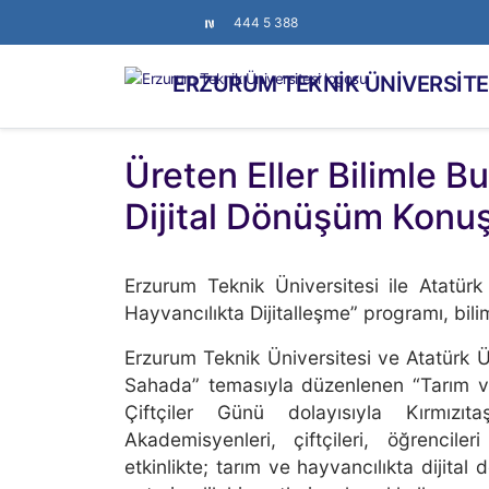
444 5 388
ERZURUM TEKNİK ÜNİVERSİTE
Üreten Eller Bilimle B
Dijital Dönüşüm Konu
Erzurum Teknik Üniversitesi ile Atatürk
Hayvancılıkta Dijitalleşme” programı, bili
Erzurum Teknik Üniversitesi ve Atatürk Üniv
Sahada” temasıyla düzenlenen “Tarım ve
Çiftçiler Günü dolayısıyla Kırmızıt
Akademisyenleri, çiftçileri, öğrencil
etkinlikte; tarım ve hayvancılıkta dijit