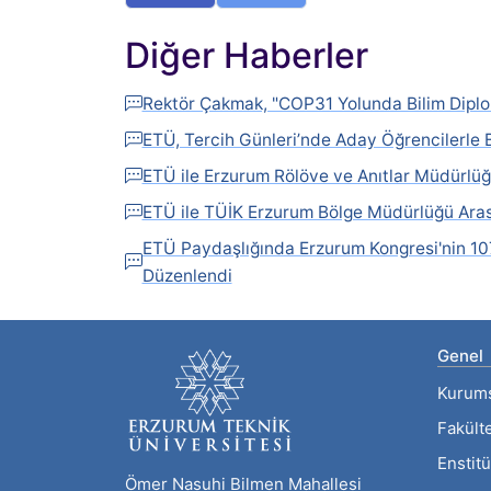
Diğer Haberler
Rektör Çakmak, "COP31 Yolunda Bilim Diplo
ETÜ, Tercih Günleri’nde Aday Öğrencilerle 
ETÜ ile Erzurum Rölöve ve Anıtlar Müdürlüğü
ETÜ ile TÜİK Erzurum Bölge Müdürlüğü Arası
ETÜ Paydaşlığında Erzurum Kongresi'nin 107
Düzenlendi
Genel
Kurum
Fakült
Enstitü
Ömer Nasuhi Bilmen Mahallesi