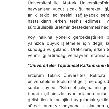
Üniversitesi ile Atatürk Üniversitesi’
hayvanların vücut sıcaklığı, hareketliliğ
anlık takip edilmesini sağlayacak sensö
hastalıkların erken teşhis edilmesi, v
sürdürülebilir üretimin desteklenmesi hed
Köy halkına yönelik gerçekleştirilen bil
yalnızca büyük işletmeler için değil; k
sunduğu vurgulandı. Üreticilere, erken t
verimliliği artıracağı ve hayvan refahına ö
“Üniversiteler Toplumsal Kalkınmanın E
Erzurum Teknik Üniversitesi Rektörü
üniversitelerin toplumsal gelişime doğr
şunları söyledi: “Bilimsel çalışmaların
burada çiftçimizle aynı ortamda bulunm
geliştirilen teknolojileri uygulamalı şek
süreci tarım ve hayvancılık alanında 