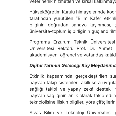
veterinerlik hizmetleri ve kırsal kalkınmaya
Yükseköğretim Kurulu himayelerinde koordin
tarafından yürütülen “Bilim Kafe” etkin
bilginin doğrudan sahaya taşınması, çi
üniversite-toplum iş birliğinin güçlendiri
Programa Erzurum Teknik Üniversites
Üniversitesi Rektörü Prof. Dr. Ahme
akademisyen, öğrenci ve vatandaş katıld
Dijital Tarımın Geleceği Köy Meydanın
Etkinlik kapsamında gerçekleştirilen 
hayvan takip sistemleri, akıllı sera uygula
sağlığı takibi ve yapay zekâ destekli tar
hayvan sağlığının anlık olarak takip ed
teknolojisine ilişkin bilgiler, yöre çiftçileri
Sivas Bilim ve Teknoloji Üniversitesi 