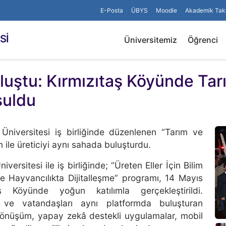
E-Posta
ÜBYS
Moodle
Akademik Tak
Sİ
Üniversitemiz
Öğrenci
uluştu: Kırmızıtaş Köyünde Tar
şuldu
 Üniversitesi iş birliğinde düzenlenen “Tarım ve
m ile üreticiyi aynı sahada buluşturdu.
ersitesi ile iş birliğinde; “Üreten Eller İçin Bilim
 Hayvancılıkta Dijitalleşme” programı, 14 Mayıs
aş Köyünde yoğun katılımla gerçekleştirildi.
eri ve vatandaşları aynı platformda buluşturan
al dönüşüm, yapay zekâ destekli uygulamalar, mobil