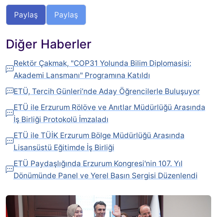
Paylaş
Paylaş
Diğer Haberler
Rektör Çakmak, "COP31 Yolunda Bilim Diplomasisi:
Akademi Lansmanı" Programına Katıldı
ETÜ, Tercih Günleri’nde Aday Öğrencilerle Buluşuyor
ETÜ ile Erzurum Rölöve ve Anıtlar Müdürlüğü Arasında
İş Birliği Protokolü İmzaladı
ETÜ ile TÜİK Erzurum Bölge Müdürlüğü Arasında
Lisansüstü Eğitimde İş Birliği
ETÜ Paydaşlığında Erzurum Kongresi'nin 107. Yıl
Dönümünde Panel ve Yerel Basın Sergisi Düzenlendi