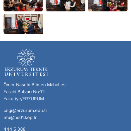
Ömer Nasuhi Bilmen Mahallesi
Farabi Bulvarı No:12
Yakutiye/ERZURUM
bilgi@erzurum.edu.tr
etu@hs01.kep.tr
444 5 388