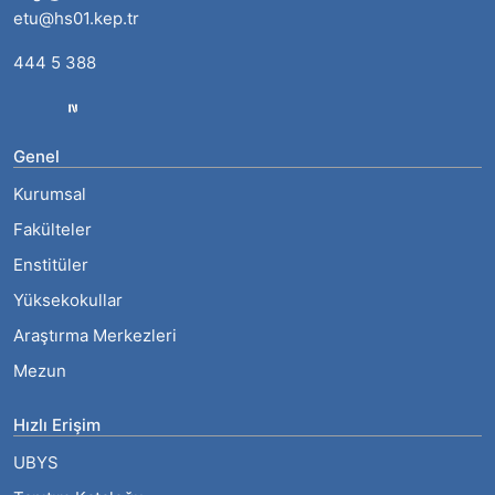
etu@hs01.kep.tr
444 5 388
Genel
Kurumsal
Fakülteler
Enstitüler
Yüksekokullar
Araştırma Merkezleri
Mezun
Hızlı Erişim
UBYS