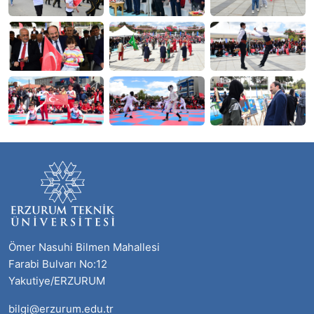
Ömer Nasuhi Bilmen Mahallesi
Farabi Bulvarı No:12
Yakutiye/ERZURUM
bilgi@erzurum.edu.tr