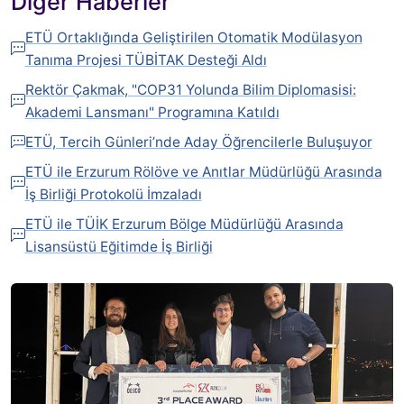
Diğer Haberler
ETÜ Ortaklığında Geliştirilen Otomatik Modülasyon
Tanıma Projesi TÜBİTAK Desteği Aldı
Rektör Çakmak, "COP31 Yolunda Bilim Diplomasisi:
Akademi Lansmanı" Programına Katıldı
ETÜ, Tercih Günleri’nde Aday Öğrencilerle Buluşuyor
ETÜ ile Erzurum Rölöve ve Anıtlar Müdürlüğü Arasında
İş Birliği Protokolü İmzaladı
ETÜ ile TÜİK Erzurum Bölge Müdürlüğü Arasında
Lisansüstü Eğitimde İş Birliği