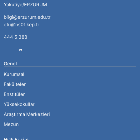
Yakutiye/ERZURUM
bilgi@erzurum.edu.tr
etu@hs01.kep.tr
444 5 388
Genel
Kurumsal
Fakülteler
Enstitüler
Yüksekokullar
Araştırma Merkezleri
Mezun
Hızlı Erişim