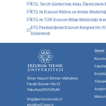
ETÜ, Tercih Günleri’nde Aday Öğrencilerle 
ETÜ ile Erzurum Rölöve ve Anıtlar Müdürlüğü
ETÜ ile TÜİK Erzurum Bölge Müdürlüğü Arası
ETÜ Paydaşlığında Erzurum Kongresi'nin 107
Düzenlendi
Genel
Kurum
Fakült
Enstitü
Ömer Nasuhi Bilmen Mahallesi
Yüksek
Farabi Bulvarı No:12
Araştı
Yakutiye/ERZURUM
Mezun
bilgi@erzurum.edu.tr
etu@hs01.kep.tr