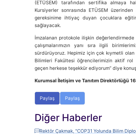
(ETÜSEM) tarafından sertifika almaya ha
Kursiyerler sonrasında ETÜSEM üzerinden al
gereksinime ihtiyaç duyan çocuklara eğitim
sağlayacak.
İmzalanan protokole ilişkin değerlendirmede
çalışmalarımızın yanı sıra ilgili birimle
sürdürüyoruz. Hepimiz için çok kıymetli olan 
Bilimleri Fakültesi öğrencilerimizin aktif r
geçen herkese teşekkür ediyorum” diye konuş
Kurumsal İletişim ve Tanıtım Direktörlüğü 1
Paylaş
Paylaş
Diğer Haberler
Rektör Çakmak, "COP31 Yolunda Bilim Diplo