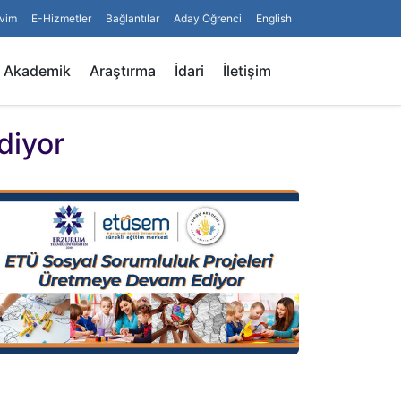
vim
E-Hizmetler
Bağlantılar
Aday Öğrenci
English
Arama
Akademik
Araştırma
İdari
İletişim
diyor