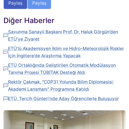
Paylaş
Paylaş
Diğer Haberler
Savunma Sanayii Başkanı Prof. Dr. Haluk Görgün’den
ETÜ’ye Ziyaret
ETÜ’lü Akademisyen İklim ve Hidro-Meteorolojik Riskler
İçin İngiltere’de Araştırma Yapacak
ETÜ Ortaklığında Geliştirilen Otomatik Modülasyon
Tanıma Projesi TÜBİTAK Desteği Aldı
Rektör Çakmak, "COP31 Yolunda Bilim Diplomasisi:
Akademi Lansmanı" Programına Katıldı
ETÜ, Tercih Günleri’nde Aday Öğrencilerle Buluşuyor