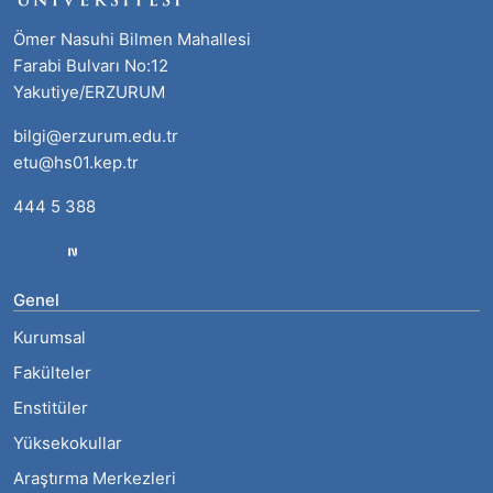
Ömer Nasuhi Bilmen Mahallesi
Farabi Bulvarı No:12
Yakutiye/ERZURUM
bilgi@erzurum.edu.tr
etu@hs01.kep.tr
444 5 388
Genel
Kurumsal
Fakülteler
Enstitüler
Yüksekokullar
Araştırma Merkezleri