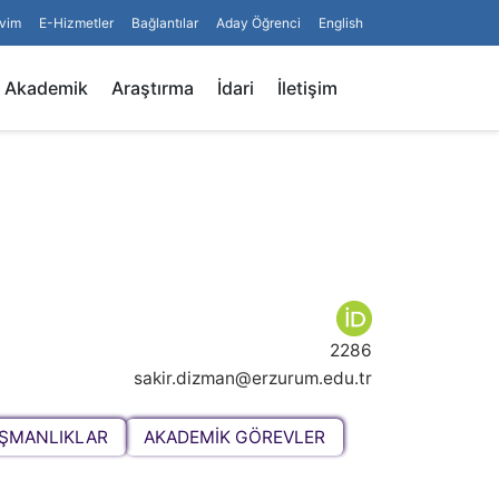
vim
E-Hizmetler
Bağlantılar
Aday Öğrenci
English
Arama
Akademik
Araştırma
İdari
İletişim
2286
sakir.dizman@erzurum.edu.tr
IŞMANLIKLAR
AKADEMİK GÖREVLER