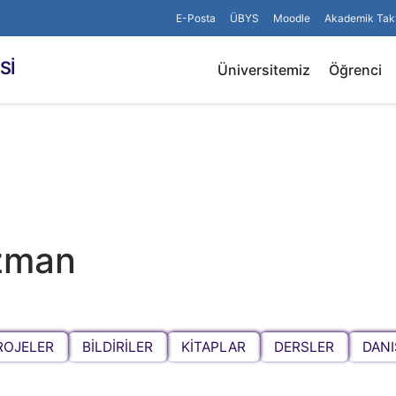
E-Posta
ÜBYS
Moodle
Akademik Tak
Sİ
Üniversitemiz
Öğrenci
ızman
ROJELER
BİLDİRİLER
KİTAPLAR
DERSLER
DAN