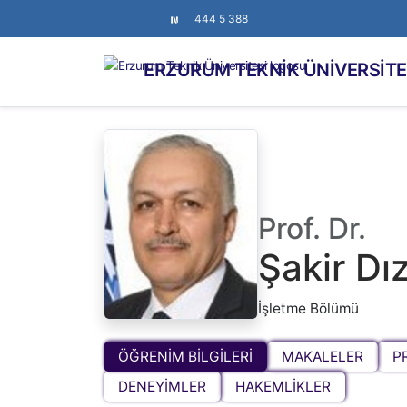
444 5 388
ERZURUM TEKNİK ÜNİVERSİTE
Prof. Dr.
Şakir D
İşletme Bölümü
ÖĞRENİM BİLGİLERİ
MAKALELER
P
DENEYİMLER
HAKEMLİKLER