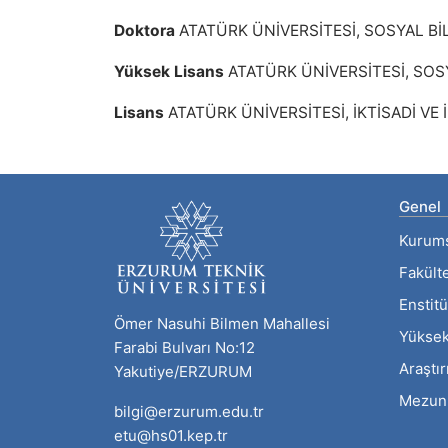
Doktora
ATATÜRK ÜNİVERSİTESİ, SOSYAL BİL
Yüksek Lisans
ATATÜRK ÜNİVERSİTESİ, SOSY
Lisans
ATATÜRK ÜNİVERSİTESİ, İKTİSADİ VE 
Genel
Kurum
Fakült
Enstitü
Ömer Nasuhi Bilmen Mahallesi
Yüksek
Farabi Bulvarı No:12
Araştı
Yakutiye/ERZURUM
Mezun
bilgi@erzurum.edu.tr
etu@hs01.kep.tr