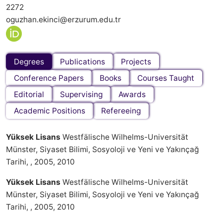
2272
oguzhan.ekinci@erzurum.edu.tr
Degrees
Publications
Projects
Conference Papers
Books
Courses Taught
Editorial
Supervising
Awards
Academic Positions
Refereeing
Yüksek Lisans
Westfälische Wilhelms-Universität
Münster, Siyaset Bilimi, Sosyoloji ve Yeni ve Yakınçağ
Tarihi, , 2005, 2010
Yüksek Lisans
Westfälische Wilhelms-Universität
Münster, Siyaset Bilimi, Sosyoloji ve Yeni ve Yakınçağ
Tarihi, , 2005, 2010