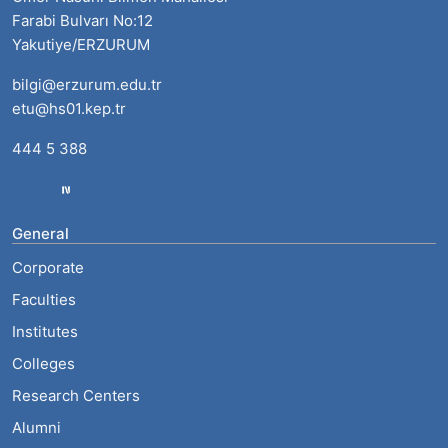
Farabi Bulvarı No:12
Yakutiye/ERZURUM
bilgi@erzurum.edu.tr
etu@hs01.kep.tr
444 5 388
General
Corporate
Faculties
Institutes
Colleges
Research Centers
Alumni