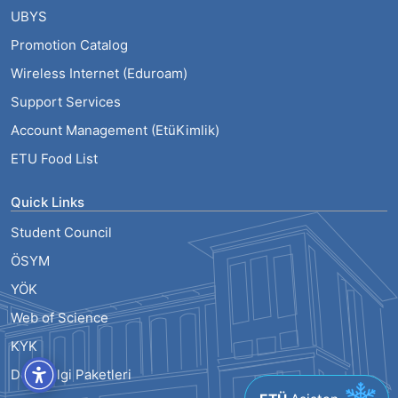
UBYS
Promotion Catalog
Wireless Internet (Eduroam)
Support Services
Account Management (EtüKimlik)
ETU Food List
Quick Links
Student Council
ÖSYM
YÖK
Web of Science
KYK
Ders Bilgi Paketleri