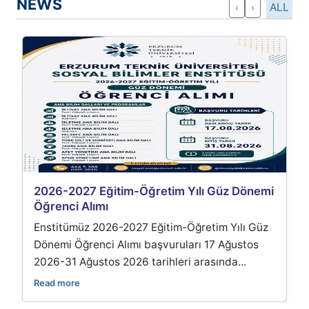
NEWS
ALL
‹
›
2027 Eğitim-Öğretim Yılı Güz Dönemi
ETÜT Dergis
ci Alımı
ETÜT Dergisi
tümüz 2026-2027 Eğitim-Öğretim Yılı Güz
yılı itibarı
i Öğrenci Alımı başvuruları 17 Ağustos
taranmaya ba
31 Ağustos 2026 tarihleri arasında...
Read more
more