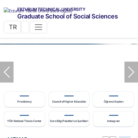
ERZURUM TECHNICAL UNIVERSITY
Graduate School of Social Sciences
TR
Previous
Ne
Presidency
Council of Higher Education
Öğrenci Sayıları
YÖK National Thesis Center
Ders Bilgi Paketleri ve İçerikleri
Instagram