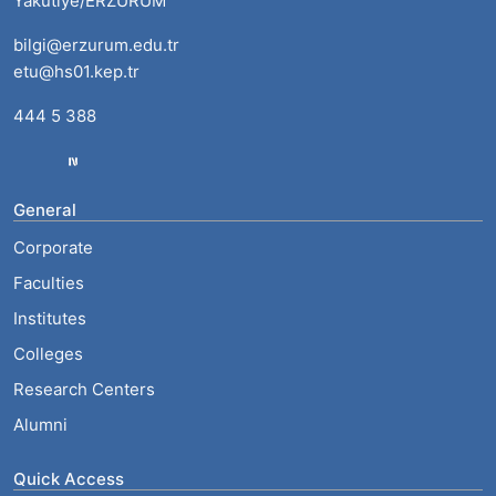
Yakutiye/ERZURUM
bilgi@erzurum.edu.tr
etu@hs01.kep.tr
444 5 388
General
Corporate
Faculties
Institutes
Colleges
Research Centers
Alumni
Quick Access