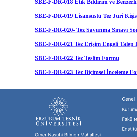
SBE-F-DR-018 Etik Bildirim ve Benzer
SBE-F-DR-019 Lisansüstü Tez Jüri Kişi
SBE-F-DR-020- Tez Savunma Sınavı So
SBE-F-DR-021 Tez Erişim Engeli Talep
SBE-F-DR-022 Tez Teslim Formu
SBE-F-DR-023 Tez Biçimsel İnceleme F
Genel
Kurum
Fakült
Enstitü
Ömer Nasuhi Bilmen Mahallesi