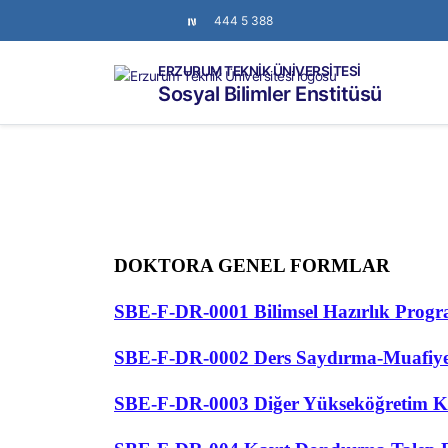
444 5 388
ERZURUM TEKNİK ÜNİVERSİTESİ
Sosyal Bilimler Enstitüsü
DOKTORA GENEL FORMLAR
SBE-F-DR-0001 Bilimsel Hazırlık Progr
SBE-F-DR-0002 Ders Saydırma-Muafiy
SBE-F-DR-0003 Diğer Yükseköğretim 