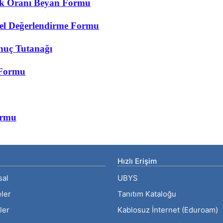
lik Oranı Beyan Formu
sel Değerlendirme Formu
nuç Tutanağı
 Formu
ormu
Hızlı Erişim
sal
UBYS
eler
Tanıtım Kataloğu
ler
Kablosuz İnternet (Eduroam)