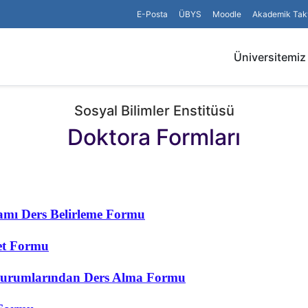
E-Posta
ÜBYS
Moodle
Akademik Tak
Üniversitemiz
Sosyal Bilimler Enstitüsü
Doktora Formları
amı Ders Belirleme Formu
et Formu
Kurumlarından Ders Alma Formu