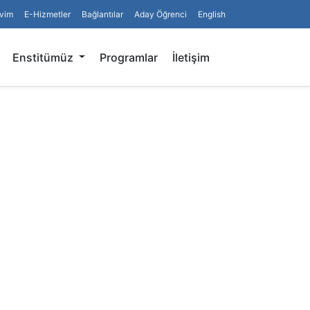
vim
E-Hizmetler
Bağlantılar
Aday Öğrenci
English
Arama
Enstitümüz
Programlar
İletişim