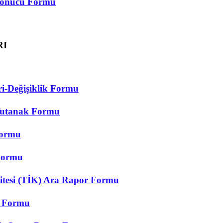
 Sonucu Formu
RI
i-Değişiklik Formu
Tutanak Formu
Formu
Formu
tesi (TİK) Ara Rapor Formu
i Formu