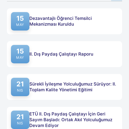
15
Dezavantajlı Öğrenci Temsilci
Mekanizması Kuruldu
Published on: 15 Mayıs 2026
MAY
15
II. Dış Paydaş Çalıştayı Raporu
Published on: 15 Mayıs 2026
MAY
21
Sürekli İyileşme Yolculuğumuz Sürüyor: II.
Toplam Kalite Yönetimi Eğitimi
Published on: 21 Nisan 2026
NIS
ETÜ II. Dış Paydaş Çalıştayı İçin Geri
21
Sayım Başladı: Ortak Akıl Yolculuğumuz
Published on: 21 Nisan 2026
NIS
Devam Ediyor