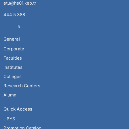
etu@hs01.kep.tr
444 5 388
General
Corporate
Faculties
Institutes
Colleges
Research Centers
Alumni
Quick Access
UBYS
Promotion Catalog