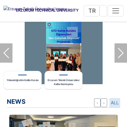
TR
ERZURUM TECHNICAL UNIVERSITY
Previous
Ne
Yükseköğretim Kalite Kurulu
Erzurum Teknik Üniversitesi
Kalite Komisyonu
NEWS
ALL
‹
›