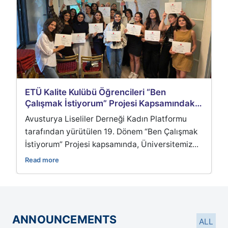
ri “Ben
Öğrenci Odaklı Sosyal ve Kültürel
i Kapsamındaki
Faaliyetler Devam Ediyor
adı
dın Platformu
Erzurum Teknik Üniversitesi Kalite K
m “Ben Çalışmak
tarafından düzenlenen gezi kapsamı
Üniversitemiz...
öğrenciler; Van'ın tarihi, kültürel ve do
Read more
ANNOUNCEMENTS
ALL