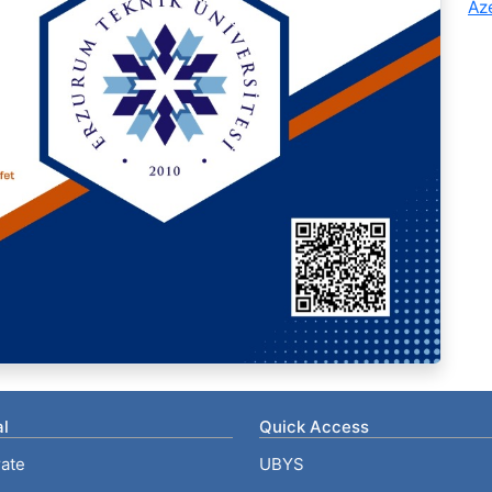
Az
l
Quick Access
ate
UBYS