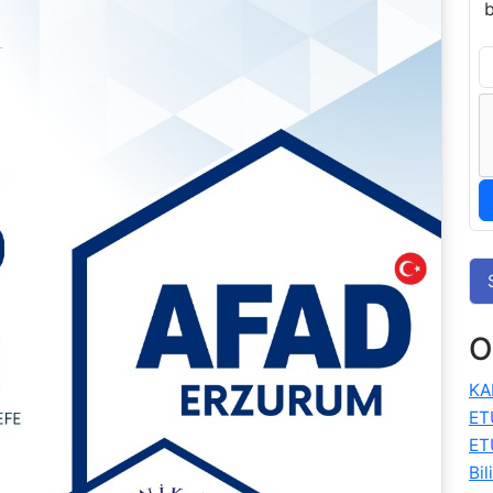
O
KA
ET
ET
Bil