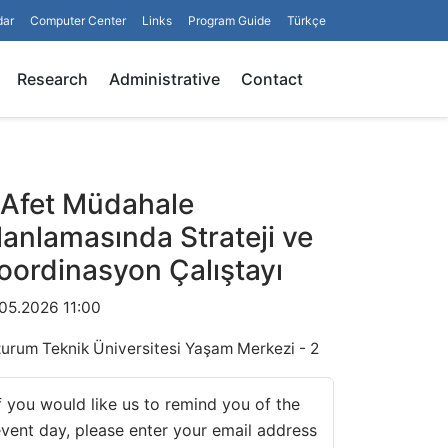
dar
Computer Center
Links
Program Guide
Türkçe
Search
Research
Administrative
Contact
l Afet Müdahale
lanlamasında Strateji ve
oordinasyon Çalıştayı
.05.2026 11:00
zurum Teknik Üniversitesi Yaşam Merkezi - 2
f you would like us to remind you of the
vent day, please enter your email address