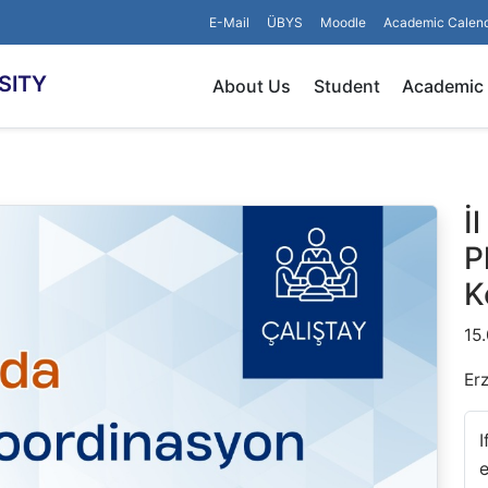
E-Mail
ÜBYS
Moodle
Academic Calen
SITY
About Us
Student
Academic
İ
P
K
15
Er
I
e