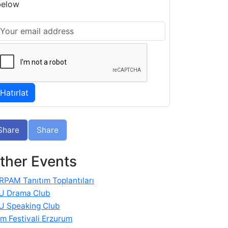
below
Share
Share
ther Events
RPAM Tanıtım Toplantıları
U Drama Club
U Speaking Club
im Festivali Erzurum