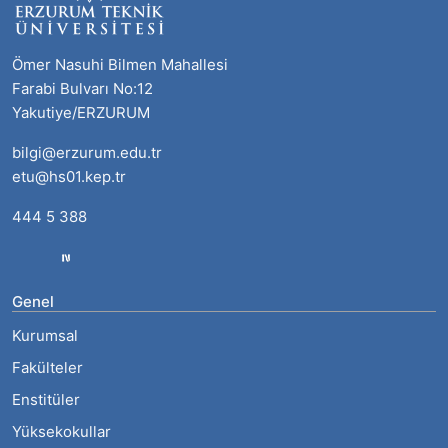
Ömer Nasuhi Bilmen Mahallesi
Farabi Bulvarı No:12
Yakutiye/ERZURUM
bilgi@erzurum.edu.tr
etu@hs01.kep.tr
444 5 388
Genel
Kurumsal
Fakülteler
Enstitüler
Yüksekokullar