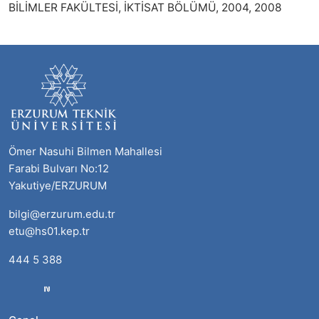
BİLİMLER FAKÜLTESİ, İKTİSAT BÖLÜMÜ, 2004, 2008
Ömer Nasuhi Bilmen Mahallesi
Farabi Bulvarı No:12
Yakutiye/ERZURUM
bilgi@erzurum.edu.tr
etu@hs01.kep.tr
444 5 388