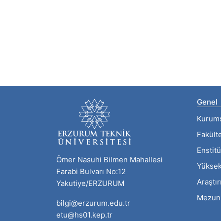
Genel
Kurum
Fakült
Enstitü
Ömer Nasuhi Bilmen Mahallesi
Yüksek
Farabi Bulvarı No:12
Araştı
Yakutiye/ERZURUM
Mezun
bilgi@erzurum.edu.tr
etu@hs01.kep.tr