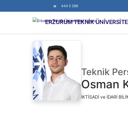
444 5 388
ERZURUM TEKNİK ÜNİVERSİTE
Teknik Per
Osman Kı
İKTİSADİ ve İDARİ Bİ