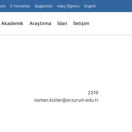
vim
E-Hizmetler
Bağlantılar
Aday Öğrenci
English
Arama
Akademik
Araştırma
İdari
İletişim
2319
osman.kiziler@erzurum.edu.tr