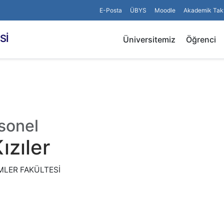
E-Posta
ÜBYS
Moodle
Akademik Tak
Sİ
Üniversitemiz
Öğrenci
sonel
zıler
LİMLER FAKÜLTESİ