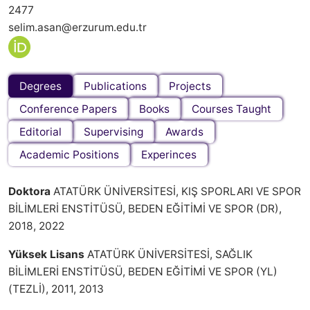
2477
selim.asan@erzurum.edu.tr
Degrees
Publications
Projects
Conference Papers
Books
Courses Taught
Editorial
Supervising
Awards
Academic Positions
Experinces
Doktora
ATATÜRK ÜNİVERSİTESİ, KIŞ SPORLARI VE SPOR
BİLİMLERİ ENSTİTÜSÜ, BEDEN EĞİTİMİ VE SPOR (DR),
2018, 2022
Yüksek Lisans
ATATÜRK ÜNİVERSİTESİ, SAĞLIK
BİLİMLERİ ENSTİTÜSÜ, BEDEN EĞİTİMİ VE SPOR (YL)
(TEZLİ), 2011, 2013