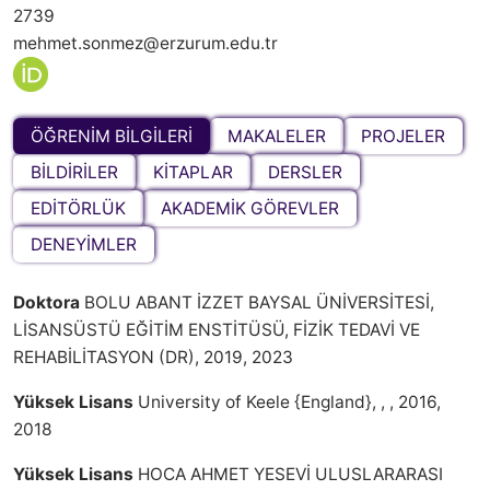
2739
mehmet.sonmez@erzurum.edu.tr
ÖĞRENİM BİLGİLERİ
MAKALELER
PROJELER
BİLDİRİLER
KİTAPLAR
DERSLER
EDİTÖRLÜK
AKADEMİK GÖREVLER
DENEYİMLER
Doktora
BOLU ABANT İZZET BAYSAL ÜNİVERSİTESİ,
LİSANSÜSTÜ EĞİTİM ENSTİTÜSÜ, FİZİK TEDAVİ VE
REHABİLİTASYON (DR), 2019, 2023
Yüksek Lisans
University of Keele {England}, , , 2016,
2018
Yüksek Lisans
HOCA AHMET YESEVİ ULUSLARARASI