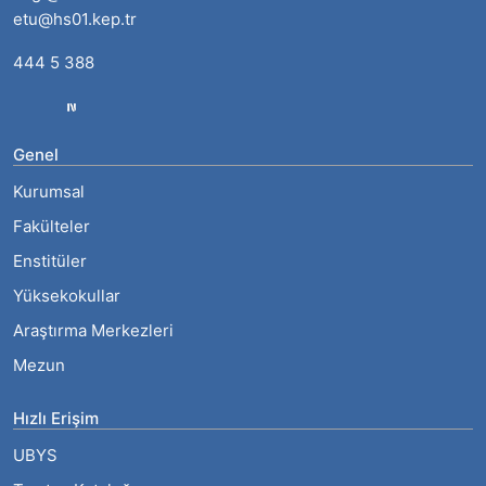
etu@hs01.kep.tr
444 5 388
Genel
Kurumsal
Fakülteler
Enstitüler
Yüksekokullar
Araştırma Merkezleri
Mezun
Hızlı Erişim
UBYS