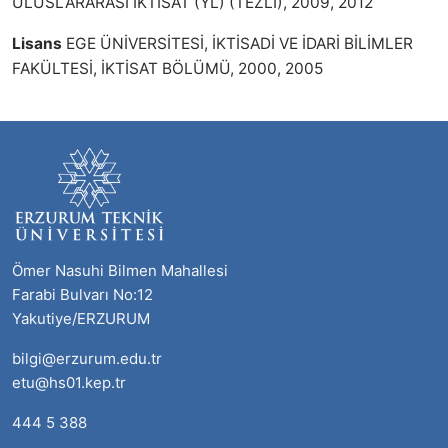
ULUSLARARASI İKTİSAT (YL) (TEZLİ), 2009, 2012
Lisans
EGE ÜNİVERSİTESİ, İKTİSADİ VE İDARİ BİLİMLER
FAKÜLTESİ, İKTİSAT BÖLÜMÜ, 2000, 2005
Ömer Nasuhi Bilmen Mahallesi
Farabi Bulvarı No:12
Yakutiye/ERZURUM
bilgi@erzurum.edu.tr
etu@hs01.kep.tr
444 5 388