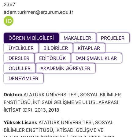
2367
adem.turkmen@erzurum.edu.tr
ÖĞRENİM BİLGİLERİ
MAKALELER
PROJELER
ÜYELİKLER
BİLDİRİLER
KİTAPLAR
DERSLER
EDİTÖRLÜK
DANIŞMANLIKLAR
ÖDÜLLER
AKADEMİK GÖREVLER
DENEYİMLER
Doktora
ATATÜRK ÜNİVERSİTESİ, SOSYAL BİLİMLER
ENSTİTÜSÜ, İKTİSADİ GELİŞME VE ULUSLARARASI
İKTİSAT (DR), 2013, 2018
Yüksek Lisans
ATATÜRK ÜNİVERSİTESİ, SOSYAL
BİLİMLER ENSTİTÜSÜ, İKTİSADİ GELİŞME VE