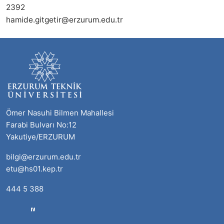
2392
hamide.gitgetir@erzurum.edu.tr
Ömer Nasuhi Bilmen Mahallesi
Farabi Bulvarı No:12
Yakutiye/ERZURUM
bilgi@erzurum.edu.tr
etu@hs01.kep.tr
444 5 388