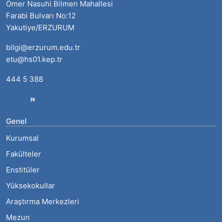
Ömer Nasuhi Bilmen Mahallesi
Farabi Bulvarı No:12
Yakutiye/ERZURUM
bilgi@erzurum.edu.tr
etu@hs01.kep.tr
444 5 388
Genel
Kurumsal
Fakülteler
Enstitüler
Yüksekokullar
Araştırma Merkezleri
Mezun