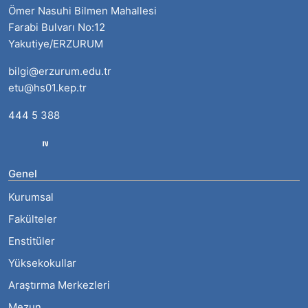
Ömer Nasuhi Bilmen Mahallesi
Farabi Bulvarı No:12
Yakutiye/ERZURUM
bilgi@erzurum.edu.tr
etu@hs01.kep.tr
444 5 388
Genel
Kurumsal
Fakülteler
Enstitüler
Yüksekokullar
Araştırma Merkezleri
Mezun