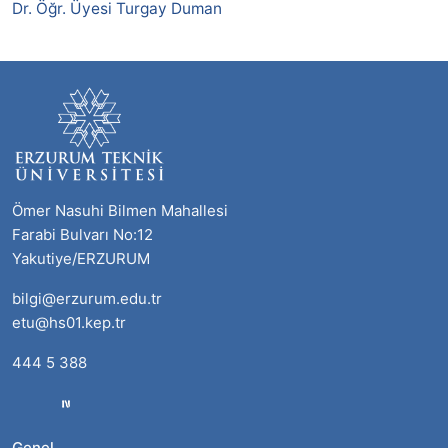
Dr. Öğr. Üyesi Turgay Duman
Ömer Nasuhi Bilmen Mahallesi
Farabi Bulvarı No:12
Yakutiye/ERZURUM
bilgi@erzurum.edu.tr
etu@hs01.kep.tr
444 5 388
Genel