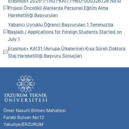
Erasmus+ 2025-1-TR01-KA171-HED-000326726 No'lu
Projesi Öncelikli Alanlarda Personel Eğitim Alma
Hareketliliği Başvuruları
Yabancı Uyruklu Öğrenci Başvuruları 1 Temmuz’da
Başladı / Applications for Foreign Students Started on
July 1
Erasmus+ KA131 (Avrupa Ülkelerine) Kısa Süreli Doktora
Staj Hareketliliği Başvuru Sonuçları
Ömer Nasuhi Bilmen Mahallesi
Farabi Bulvarı No:12
Yakutiye/ERZURUM