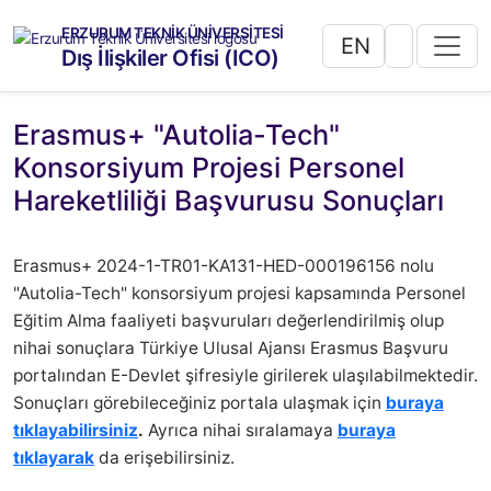
ERZURUM TEKNİK ÜNİVERSİTESİ
EN
Dış İlişkiler Ofisi (ICO)
Erasmus+ "Autolia-Tech"
Konsorsiyum Projesi Personel
Hareketliliği Başvurusu Sonuçları
Erasmus+ 2024-1-TR01-KA131-HED-000196156 nolu
"Autolia-Tech" konsorsiyum projesi kapsamında Personel
Eğitim Alma faaliyeti başvuruları değerlendirilmiş olup
nihai sonuçlara Türkiye Ulusal Ajansı Erasmus Başvuru
portalından E-Devlet şifresiyle girilerek ulaşılabilmektedir.
Sonuçları görebileceğiniz portala ulaşmak için
buraya
tıklayabilirsiniz
.
Ayrıca nihai sıralamaya
buraya
tıklayarak
da erişebilirsiniz.