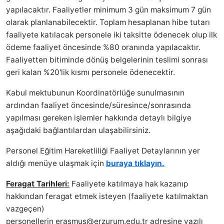
yapılacaktır. Faaliyetler minimum 3 gün maksimum 7 gün
olarak planlanabilecektir. Toplam hesaplanan hibe tutarı
faaliyete katılacak personele iki taksitte ödenecek olup ilk
ödeme faaliyet öncesinde %80 oranında yapılacaktır.
Faaliyetten bitiminde dönüş belgelerinin teslimi sonrası
geri kalan %20'lik kısmı personele ödenecektir.
Kabul mektubunun Koordinatörlüğe sunulmasının
ardından faaliyet öncesinde/süresince/sonrasında
yapılması gereken işlemler hakkında detaylı bilgiye
aşağıdaki bağlantılardan ulaşabilirsiniz.
Personel Eğitim Hareketliliği Faaliyet Detaylarının yer
aldığı menüye ulaşmak için
buraya tıklayın.
Feragat Tarihleri:
Faaliyete katılmaya hak kazanıp
hakkından feragat etmek isteyen (faaliyete katılmaktan
vazgeçen)
personellerin
erasmus@erzurum.edu.tr
adresine yazılı