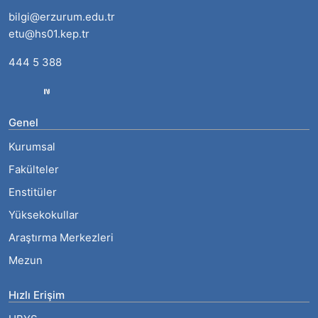
bilgi@erzurum.edu.tr
etu@hs01.kep.tr
444 5 388
Genel
Kurumsal
Fakülteler
Enstitüler
Yüksekokullar
Araştırma Merkezleri
Mezun
Hızlı Erişim