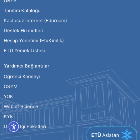
UBYS
Tanıtım Kataloğu
Kablosuz İnternet (Eduroam)
Destek Hizmetleri
Hesap Yönetimi (EtuKimlik)
ETÜ Yemek Listesi
Yardımcı Bağlantılar
Öğrenci Konseyi
ÖSYM
YÖK
Web of Science
KYK
Ders Bilgi Paketleri
ETÜ
Asistan