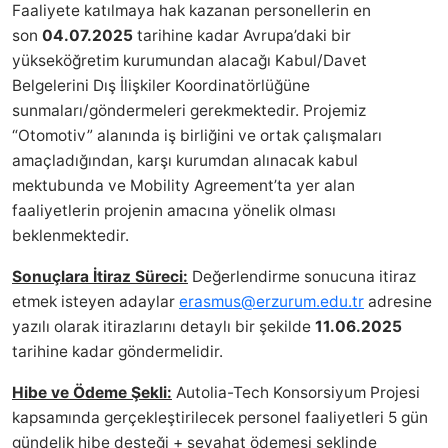
Faaliyete katılmaya hak kazanan personellerin en
son
04.07.2025
tarihine kadar Avrupa’daki bir
yükseköğretim kurumundan alacağı Kabul/Davet
Belgelerini Dış İlişkiler Koordinatörlüğüne
sunmaları/göndermeleri gerekmektedir. Projemiz
“Otomotiv” alanında iş birliğini ve ortak çalışmaları
amaçladığından, karşı kurumdan alınacak kabul
mektubunda ve Mobility Agreement’ta yer alan
faaliyetlerin projenin amacına yönelik olması
beklenmektedir.
Sonuçlara İtiraz Süreci:
Değerlendirme sonucuna itiraz
etmek isteyen adaylar
erasmus@erzurum.edu.tr
adresine
yazılı olarak itirazlarını detaylı bir şekilde
11.06.2025
tarihine kadar göndermelidir.
Hibe ve Ödeme Şekli:
Autolia-Tech Konsorsiyum Projesi
kapsamında gerçekleştirilecek personel faaliyetleri 5 gün
gündelik hibe desteği + seyahat ödemesi şeklinde