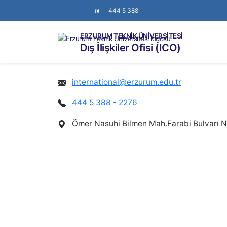
444 5 388
ERZURUM TEKNİK ÜNİVERSİTESİ
Dış İlişkiler Ofisi (ICO)
international@erzurum.edu.tr
444 5 388 - 2276
Ömer Nasuhi Bilmen Mah.Farabi Bulvarı 