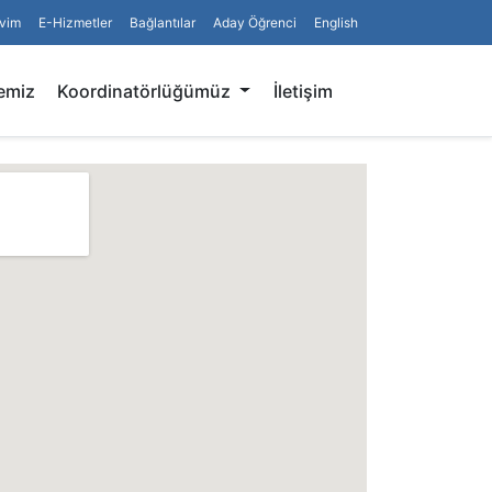
vim
E-Hizmetler
Bağlantılar
Aday Öğrenci
English
Arama
emiz
Koordinatörlüğümüz
İletişim