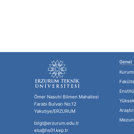
Genel
Kurum
Fakült
Enstitü
Ömer Nasuhi Bilmen Mahallesi
Yüksek
Farabi Bulvarı No:12
Araştı
Yakutiye/ERZURUM
Mezun
bilgi@erzurum.edu.tr
etu@hs01.kep.tr