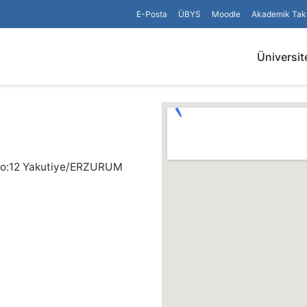
E-Posta
ÜBYS
Moodle
Akademik Tak
Üniversit
No:12 Yakutiye/ERZURUM